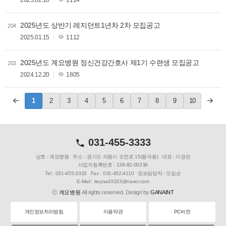
2025.02.10
1114
2025년도 상반기 레지던트1년차 2차 모집공고
204
2025.01.15
1112
2025년도 계요병원 정신건강간호사 제1기 수련생 모집공고
203
2024.12.20
1805
1
2
3
4
5
6
7
8
9
10
031-455-3333
상호 : 계요병원
주소 : 경기도 의왕시 오전로 15(왕곡동)
대표 : 이경은
사업자등록번호 : 138-82-00238
Tel : 031-455-3333
Fax : 031-452-4110
정보담당자 : 오임순
E-Mail : keyoad3333@naver.com
ⓒ
계요병원
All rights reserved. Design by
GANAINT
개인정보처리방침
이용약관
PC버전